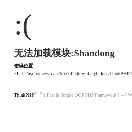
:(
无法加载模块:Shandong
错误位置
FILE: /usr/home/wh-ab7kp57r0bdupyfr0eg/htdocs/ThinkPH
3.1.3
ThinkPHP
{ Fast & Simple OOP PHP Framework } -- 