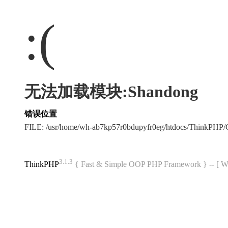
:(
无法加载模块:Shandong
错误位置
FILE: /usr/home/wh-ab7kp57r0bdupyfr0eg/htdocs/ThinkPH
3.1.3
ThinkPHP
{ Fast & Simple OOP PHP Framework } -- 