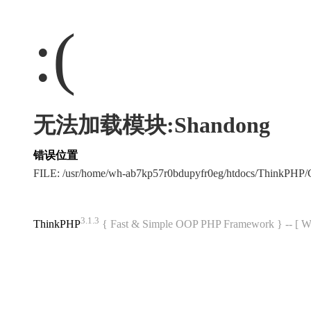
:(
无法加载模块:Shandong
错误位置
FILE: /usr/home/wh-ab7kp57r0bdupyfr0eg/htdocs/ThinkPH
3.1.3
ThinkPHP
{ Fast & Simple OOP PHP Framework } -- 