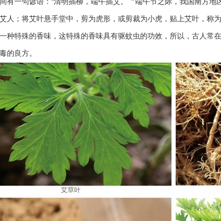
间有一句谚语：“清明插柳，端午插艾。〞端午节之际，我国南方地
艾人；将艾叶悬手堂中，剪为虎形，或剪裁为小虎，贴上艾叶，称
一种特殊的香味，这特殊的香味具有驱蚊虫的功效，所以，古人常
毒的良方。