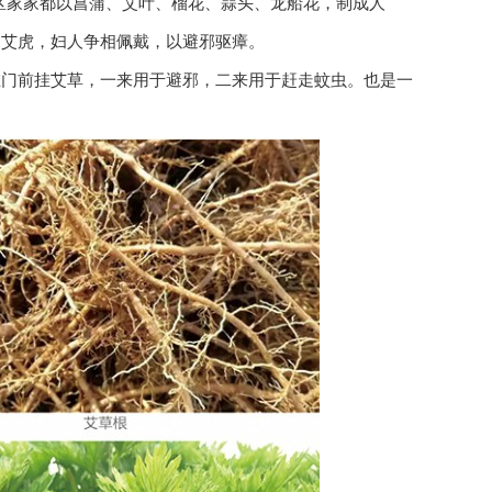
区家家都以菖蒲、艾叶、榴花、蒜头、龙船花，制成人
为艾虎，妇人争相佩戴，以避邪驱瘴。
在门前挂艾草，一来用于避邪，二来用于赶走蚊虫。也是一