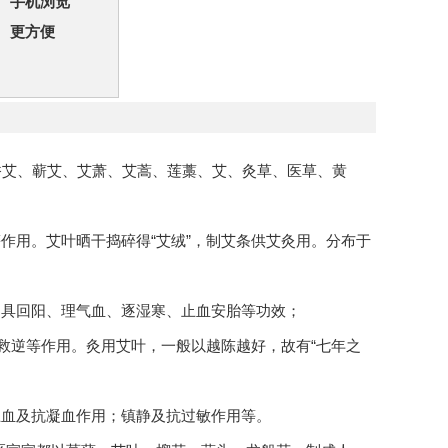
手机浏览
更方便
、冰台、遏草、香艾、蕲艾、艾萧、艾蒿、莲藁、艾、灸草、医草、黄
作用。艾叶晒干捣碎得“艾绒”，制艾条供艾灸用。分布于
、具回阳、理气血、逐湿寒、止血安胎等功效；
救逆等作用。灸用艾叶，一般以越陈越好，故有“七年之
止血及抗凝血作用；镇静及抗过敏作用等。