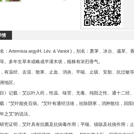
详情
：Artemisia argyiH. Lév. & Vaniot )，别名：萧茅
等。多年生草本或略成半灌木状，植株有浓烈香气。
，有温经、去湿、散寒、止血、消炎、平喘、止咳、安胎、抗过敏等
洲地区。
目》记载：艾以叶入药，性温、味苦、无毒、纯阳之性、通十二经
载：“艾叶能灸百病。”艾叶有通经活络，祛除阴寒，消肿散结，回阳
年之艾”的说法。
研究证明，艾叶具有抗菌及抗病毒作用；平喘、镇咳及祛痰作用；