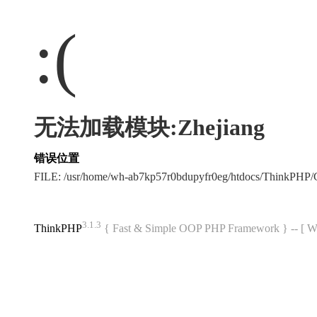
:(
无法加载模块:Zhejiang
错误位置
FILE: /usr/home/wh-ab7kp57r0bdupyfr0eg/htdocs/ThinkPH
3.1.3
ThinkPHP
{ Fast & Simple OOP PHP Framework } -- 