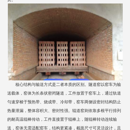
核心结构与输送方式是二者本质的区别。隧道窑以窑车为输
送载体，窑体为长条状密闭隧道，工件放置于窑车上，通过轨道
匀速穿梭于预热带、烧成带、冷却带，窑车两侧设密封结构防止
热量泄漏，整体容积大、密封性强。辊道窑则依靠多根平行排列
的耐高温辊棒传动，工件直接置于辊棒上，随辊棒转动连续输
送，窑体无需适配窑车，结构更紧凑，截面尺寸可灵活设计，且