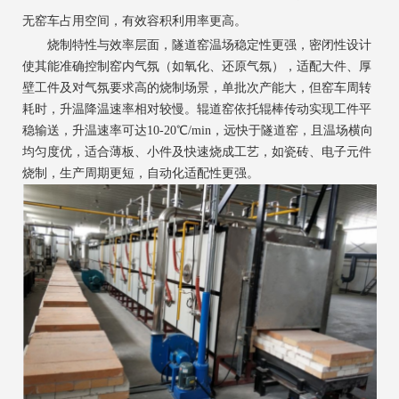
无窑车占用空间，有效容积利用率更高。
烧制特性与效率层面，隧道窑温场稳定性更强，密闭性设计
使其能准确控制窑内气氛（如氧化、还原气氛），适配大件、厚
壁工件及对气氛要求高的烧制场景，单批次产能大，但窑车周转
耗时，升温降温速率相对较慢。辊道窑依托辊棒传动实现工件平
稳输送，升温速率可达10-20℃/min，远快于隧道窑，且温场横向
均匀度优，适合薄板、小件及快速烧成工艺，如瓷砖、电子元件
烧制，生产周期更短，自动化适配性更强。